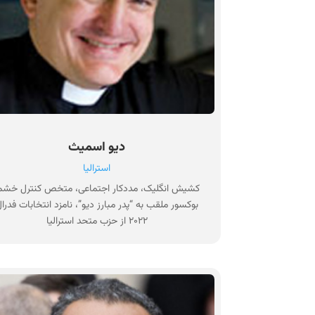
دیو اسمیث
استرالیا
کشیش انگلیک، مددکار اجتماعی، متخص کنترل خشم
بوکسور ملقب به “پدر مبارز دیو”، نامزد انتخابات فدرا
۲۰۲۲ از حزب متحد استرالیا