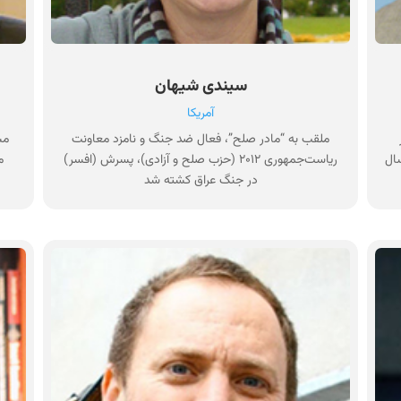
سیندی شیهان
آمریکا
ملقب به “مادر صلح”، فعال ضد جنگ و نامزد معاونت
مش
وری‌های امنیتی در پنتاگون، ۳۰ سال
ریاست‌جمهوری ۲۰۱۲ (حزب صلح و آزادی)، پسرش (افسر)
م
در جنگ عراق کشته شد