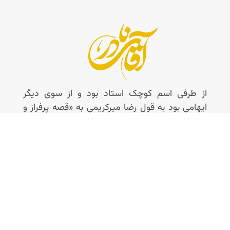
از طرفی اسم کوچک استاد بود و از سوی دیگر
ایهامی بود به قول رضا میرکریمی به «قصه پرفراز و
نشیب زندگی‌اش که مثل خودش نادر بود.» مسیری
که او را از دانشگاه کلمبیا و شاگردی استفان شارف،
اندره ساریس و میلوش فورمن به سیدمرتضی آوینی
رسانده بود تا جاییکه وقتی برنده ۴ اسکار و ۵ گلدن
گلاب -الیور استون- به ایران آمد دوستان جشنواره
جهانی فجر کسی بهتر از چنین انسان نادری برای
همنشینی و میزبانی او نمی‌یافتند. در حالی‌ که
ستارگان و چهره‌های سینمای ایران در چارسو آقای