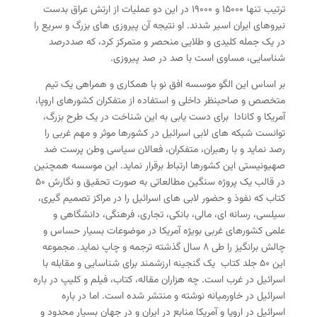
ترتیب تنها ۱۵۰۰۰ و ۱۹۰۰۰ در این دو عملیات از ارتش عراق بدست
نیروهای ایران اسیر شدند. او نتیجه آن پیروزی های بزرگ و سریع را
در یک جمله کلیدی و طلایی منحصر و متمرکز کرد، که صددرصد
شناسایی، مساوی است با صد در صد پیروزی.
بر اساس این الگو موسسه افق نو با همکاری و همراهی یک تیم
متخصص و صاحبنظر داخلی و استفاده از متفکران کشورهای اروپا،
آمریکا و کانادا برای دست یابی به این شناخت در یک طرح بزرگ،
توانست شبکه های لابی اسرائیل در کشورها موثر و مهم غربی را
رصد نماید و با رهبران، متفکران، فعالان سیاسی وطن پرست ضد
صهیونیستی این کشورها ارتباط برقرار نماید. این موسسه همچنین
در قالب یک پروژه سنگین مطالعاتی به صورت تحقیق و نگارش ۵۰
کتاب که نفوذ و حضور لابی های اسرائیل را در مراکز تصمیم گیری،
سیلسی، رسانه ای، مالی، بانکی، تجاری، فرهنگی، دانشگاهی و
علمی کشورهای غربی بویژه آمریکا در موضوعات بسیار حساس و
چالش برانگیز را طی ۸ سال گذشته ترجمه و چاپ نماید. مجموعه
این ۵۰ جلد کتاب یک گنجینه ارزشمند برای شناسایی و مقابله با
اسرائیل در غرب است. چه هزاران مقاله، کتاب، فیلم و کلیپ در باره
اسرائیل در خاورمیانه نوشته و منتشر شده است. اما در باره
اسرائیل در اروپا و آمریکا منابع در ایران و در جهان بسیار محدود و