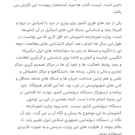
ناچیز است. لیست کتاب ها مزید استحضار پیوست این گزارش می
باشد.
یکی از نیاز های فوری کشور برای برتری در نبرد با اسرائیل در اروپا و
آمریکا رصد و شناسایی شبکه لابی های اسرائیل در آن کشورها
است. وزارت امورخارجه کشورمان حد اقل کاری که می توانست در
طول این سال ها انجام دهد، اعزام کارشناس های مطالعات حرفه
ای، با انگیزه و مسلط به زبان به سفارتخانه های ایران درآمریکا،
انگلیس، فرانسه و آلمان و کانادا برای شناسایی و گردآوری اطلاعات
و رصد روابط، فعالیت ها و نفوذ آن ها در مراکز تصمیم گیری، مراکز
تجاری و مالی و بانکی، رسانه ها، دانشگاهها و مراکز تحقیقاتی و
علمی و هم چنین شناخت جریان ها و شبکه های منتقد محافل و
لابی های صهیونیستی در غرب بود. اما این اقدام هیچگاه جزو
برنامه و دستورکار دستگاه دیپلماسی کشور نبوده، لذا اقدامی در
این زمینه انجام نداده است. البته تعمدی در این بی توجهی
دستگاه دیپلماسی کشور نیست. عدم ورود وزارت امورخارجه
کشورمان به این موضوع به بینش و نگاه آن بر می گردد. باید آن
نگاه در دستگاه دیپلماسی جمهوری اسلامی ایران تغییر یابد، تا
نظام بتواند از ظرفیت های این وزارت بدرستی و به صورت کاربردی
استفاده نماید.