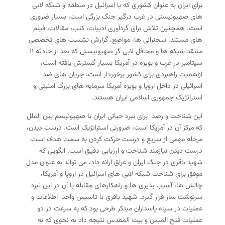
برای ایران به عنوان کشوری که با اسرائیل در منطقه و شبکه لابی
های صهیونیستی در غرب درگیر جنگ بزرگی است، بسیار ضروری
است. همچنین تلاش برای گردآوری ادبیات، کتب، مقالات، فیلم
های مستند، سخنرانی ها، مواضع، گزارش نشست های تخصصی
منتقد شبکه ها و محافل لابی گر صهیونیستی که بعد از حادثه ۱۱
سپتامبر در غرب و بویژه در آمریکا بسیار گسترش یافته است،
ازاهمیت راهبردی برای کشور برخوردار است. جریان های ضد
اسرائیلی در داخل اروپا و بویژه آمریکا سرمایه های بزرگ امنیتی و
استراتژیک جمهوری اسلامی ایران هستند.
این شناخت و رصد برای نبرد حیاتی ایران با صهیونیسم بین الملل
که مرکز آن در آمریکا است، ضرورتی استراتژیک است. درست دیدن،
مرحله مهمی از سریع و درست حرکت کردن به سمت هدف است.
درست دیدن نیازمند شناخت و ارزیابی دقیق است. الگویی که
شهید باقری در جنگ ایران و عراق ارائه داد، می تواند به عنوان مدل
موفق برای شناخت شبکه لابی های اسرائیل در اروپا و آمریکا،
چالش ها، آسیب پذیری ها و راهکارهای مقابله با آن در این نبرد
سرنوشت ساز قرار گیرد. شهید باقری با تاسیس واحد اطلاعات و
عملیات در سپاه پاسداران مبتکر طرحی بود که به سرعت در دو
عملیات فتح المبین و بیت المقدس نتیجه داد به نحوی که به